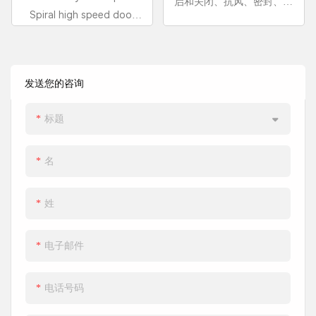
启和关闭、抗风、密封、防
制，为您提供便捷、安心、
Spiral high speed door
尘、防蚊虫、安全可靠以及
可靠的操控体验。
achieves true high-speed
智能控制等特点，广泛应用
operation, minimizing the
于物流通道等场所。它采用
time spent in convection
全自动生产线制造，钣金折
发送您的咨询
between indoor and
弯+内置密封毛刷轨道技术
outdoor air, even if it is
确保了高速静音运行；多重
标题
opened more frequently.
安全防护措施使其经久耐
Innovative spiral
用，多年使用无安全隐患；
名
technology reduces
灵活的开启方式可根据不同
friction between the
使用环境进行选择。门禁系
curtains. The door is
姓
统的智能控制和手机远程控
designed to reduce noise
制功能，为您带来便捷、安
while minimizing wear and
全、安心的控制体验。
电子邮件
tear between the panels,
resulting in lower
电话号码
maintenance costs. It can
be used for exterior or