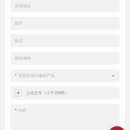
interior doors that need
街道地址
to open frequently and
quickly, where insulation
城市
is required, and where
clean environments need
状态
to be ensured.
邮政编码
选择您感兴趣的产品
上传文件（小于20MB）
内容