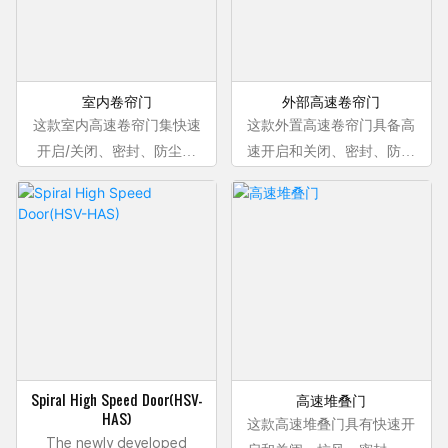
室内卷帘门
外部高速卷帘门
这款室内高速卷帘门集快速
这款外置高速卷帘门具备高
开启/关闭、密封、防尘、
速开启和关闭、密封、防尘
防蚊虫、安全、智能控制等
防虫功能，并采用智能控制
功能于一体，已被众多物流
系统。它采用全帘式设计，
入口用户广泛采用。门帘采
运行平稳安静，是装卸货平
用全自动生产线生产；钣金
台入口的理想之选。
折弯+内置密封毛刷轨道技
术，带来高速静音的运行效
果；多重安全防护措施，多
年使用安全无虞；灵活的开
启方式，满足不同使用环境
Spiral High Speed Door(HSV-
高速堆叠门
的需求。智能控制系统，如
HAS)
这款高速堆叠门具有快速开
门禁控制和移动设备远程控
The newly developed