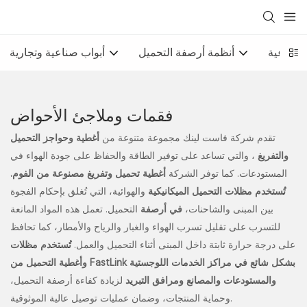
الصناعية
أنظمة أرصفة التحميل
أبواب صناعية وتجارية
فقمات وملاجئ الأحواض
تقدم شركة فاست لينك مجموعة متنوعة من
أغطية وحواجز التحميل
والتفريغ
، والتي تساعد على توفير الطاقة والحفاظ على جودة الهواء في
المستودعات. كما توفر الشركة
أغطية تحميل وتفريغ مصنوعة من الفوم.
تُستخدم مظلات التحميل الميكانيكية
والهوائية، التي تُغلق بإحكام الفجوة
بين المبنى والشاحنات،
في أرصفة
التحميل. تعمل هذه المواد المانعة
للتسرب على تقليل تسرب الهواء والغبار والرياح والأمطار، كما تحافظ
على درجة حرارة ثابتة داخل المبنى أثناء التحميل والعمل.
تُستخدم مظلات
وأغطية التحميل من FastLink بشكل شائع في مراكز الخدمات اللوجستية
والمستودعات والمصانع ومرافق التبريد
لزيادة كفاءة أرصفة التحميل،
وحماية المنتجات، وضمان عمليات توصيل عالية الموثوقية.