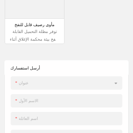
استهلاك الطاقة.
مأوى رصيف قابل للنفخ
توفر مظلة التحميل القابلة
للنفخ بيئة محكمة الإغلاق أثناء
عملية تحميل وتفريغ
المنتجات. تنتفخ هذه المظلة
لملء الفراغات بين المركبة
أرسل استفسارك
وسطحها، مما يحمي المركبة
ويحافظ على ضغط الهواء
عنوان
ومقاومة الرياح أثناء تشغيل
معدات مناولة المواد.
الاسم الأول
اسم العائلة