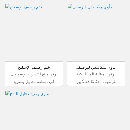
مأوى ميكانيكي للرصيف
ختم رصيف الإسفنج
يوفر المظلة الميكانيكية
يوفر مانع التسرب الإسفنجي
للرصيف إحكامًا فعالًا بين
في منطقة تحميل وتفريغ
المركبة والمبنى أثناء عمليات
المركبات إحكامًا فعالًا، مما
التحميل والتفريغ. كما أنها
يمنع الرياح والأمطار والغبار
تساعد على منع دخول الرياح
مع تحسين ظروف العمل
والأمطار والغبار إلى المبنى،
وكفاءة الطاقة.
وتساهم أيضًا في تحسين
ظروف سلامة العمال وكفاءة