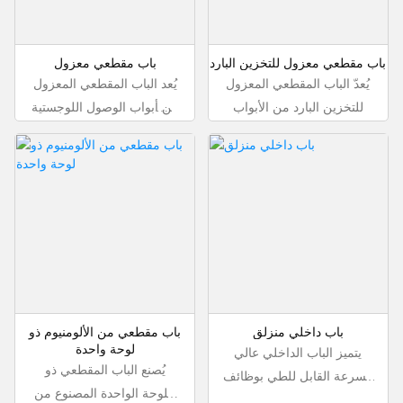
باب مقطعي معزول للتخزين البارد
باب مقطعي معزول
يُعدّ الباب المقطعي المعزول
يُعد الباب المقطعي المعزول
للتخزين البارد من الأبواب
من أبواب الوصول اللوجستية
الشائعة الاستخدام في مجال
الشائعة الاستخدام في
الخدمات اللوجستية بالمباني
المباني الصناعية، لما يتميز به
الصناعية، لا سيما تلك التي
من خصائص كالعزل،
تتطلب درجات حرارة محددة.
ومقاومة الرياح، ومقاومة
يتميز هذا الباب بخصائص
السرقة، والإحكام، والسلامة،
العزل، ومقاومة الرياح،
والتحكم الذكي. يتكون لوح
ومقاومة السرقة، والإحكام،
الباب من عدة طبقات من
والأمان، والتحكم الذكي.
الألواح المملوءة بمادة البولي
يتكون لوح الباب من عدة
يوريثان عالية الكثافة
باب داخلي منزلق
باب مقطعي من الألومنيوم ذو
طبقات، بتصميم جسر بارد
المستوردة من شركة
لوحة واحدة
يتميز الباب الداخلي عالي
مجزأ، ومملوء بمادة البولي
هانتسمان (خالية تمامًا من
يُصنع الباب المقطعي ذو
السرعة القابل للطي بوظائف
يوريثان عالية الكثافة
الفلور). وبفضل نظام التوازن
اللوحة الواحدة المصنوع من
الفتح والإغلاق السريع،