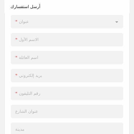
المرآب. بالإضافة إلى ذلك،
مستويات أمان عالية. كما يتيح
أرسل استفسارك
تضمن إجراءات السلامة
نظام الفتح والإغلاق المتغير،
المدمجة استخدامًا آمنًا
مع مساره المتغير ونظام
عنوان
ومريحًا لباب المرآب كل يوم.
الفتح والإغلاق التلقائي،
إمكانية الإغلاق الذاتي عند فتح
الاسم الأول
الباب أو إغلاقه.
اسم العائلة
بريد إلكتروني
رقم التليفون
عنوان الشارع
مدينة