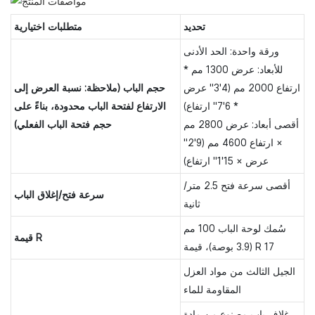
تحديد
متطلبات اختيارية
ورقة واحدة: الحد الأدنى
للأبعاد: عرض 1300 مم *
ارتفاع 2000 مم (4'3" عرض
حجم الباب (ملاحظة: نسبة العرض إلى
* 6'7" ارتفاع)
الارتفاع لفتحة الباب محدودة، بناءً على
أقصى أبعاد: عرض 2800 مم
حجم فتحة الباب الفعلي)
× ارتفاع 4600 مم (9'2"
عرض × 15'1" ارتفاع)
أقصى سرعة فتح 2.5 متر/
سرعة فتح/إغلاق الباب
ثانية
سُمك لوحة الباب 100 مم
قيمة R
(3.9 بوصة)، قيمة R 17
الجيل الثالث من مواد العزل
المقاومة للماء
غلاف باب مصنوع من مادة