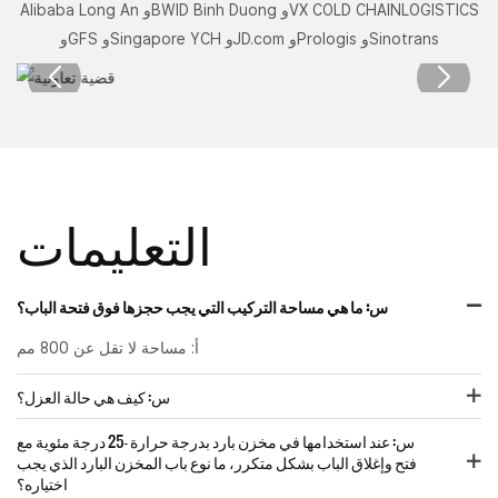
Alibaba Long An وBWID Binh Duong وVX COLD CHAINLOGISTICS
وGFS وSingapore YCH وJD.com وPrologis وSinotrans
التعليمات
س: ما هي مساحة التركيب التي يجب حجزها فوق فتحة الباب؟
أ: مساحة لا تقل عن 800 مم
س: كيف هي حالة العزل؟
س: عند استخدامها في مخزن بارد بدرجة حرارة -25 درجة مئوية مع
فتح وإغلاق الباب بشكل متكرر، ما نوع باب المخزن البارد الذي يجب
اختياره؟