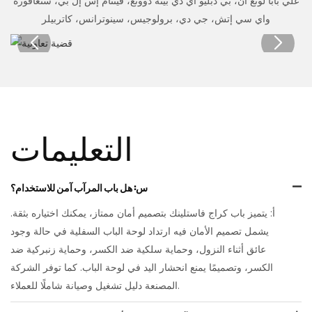
علي بابا لونغ آن، بي دبليو آي دي بينه دوونغ، فيتنام إس إل بي، سنغافورة
واي سي إتش، جي دي، برولوجيس، سينوترانس، كاتربيلر
التعليمات
س: هل باب المرآب آمن للاستخدام؟
أ: يتميز باب كراج فاستلينك بتصميم أمان ممتاز، يمكنك اختياره بثقة.
يشمل تصميم الأمان فيه ارتداد لوحة الباب السفلية في حالة وجود
عائق أثناء النزول، وحماية سلكية ضد الكسر، وحماية زنبركية ضد
الكسر، وتصميمًا يمنع انحشار اليد في لوحة الباب. كما توفر الشركة
المصنعة دليل تشغيل وصيانة شاملًا للعملاء.