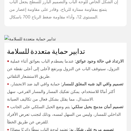
إن الشكل الخاص للوحة الباب والتصميم البارز للسطح يجعل الباب
يتمتع بمقاومة ممتازة للرياح، وقادر على مقاومة إعصار من
المستوى 12، وأداء مقاومة ضغط الرياح 700 باسكال.
تدابير حماية متعددة للسلامة
الارتداد في حالة وجود عوائق:
عندما يصطدم الباب بعوائق أثناء عملية
•
النزول، سيتوقف الباب عن النزول ويرتفع لأعلى إلى أعلى نقطة عن
طريق الاستشعار التلقائي.
تصميم واقي اليد شبه المغلق للمسار:
حماية واقي اليد ضد الانحشار،
•
أكثر أمانًا للاستخدام، يمكن تفكيك المسار والمسار الفرعي، سهل
الاستبدال، مما يقلل بشكل فعال من تكاليف الصيانة.
تصميم أمان مدمج بحبل سلكي:
يتم وضع الحبل السلكي على الجانب
•
الداخلي للمسار، وليس من السهل لمسه، وذلك لتجنب تعرض الأفراد
للقرص عن طريق الخطأ.
تصميم مريح على شكل يد:
تعتمد لوحة الباب نمطًا دائريًا مضادًا
•