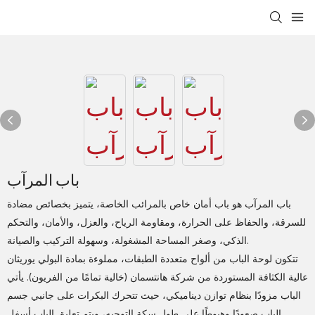
باب المرآب
باب المرآب هو باب أمان خاص بالمرائب الخاصة، يتميز بخصائص مضادة
للسرقة، والحفاظ على الحرارة، ومقاومة الرياح، والعزل، والأمان، والتحكم
الذكي، وصغر المساحة المشغولة، وسهولة التركيب والصيانة.
تتكون لوحة الباب من ألواح متعددة الطبقات، مملوءة بمادة البولي يوريثان
عالية الكثافة المستوردة من شركة هانتسمان (خالية تمامًا من الفريون). يأتي
الباب مزودًا بنظام توازن ديناميكي، حيث تتحرك البكرات على جانبي جسم
الباب صعودًا وهبوطًا على طول سكة التوجيه، ويتم تعليق الباب أسفل