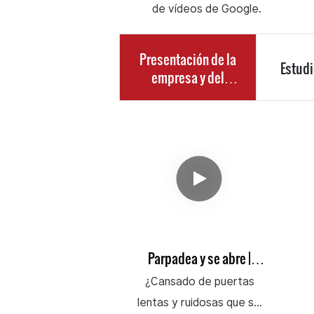
de vídeos de Google.
Presentación de la
Estudi
empresa y del
producto
Parpadea y se abre |
Puerta espiral de alta
¿Cansado de puertas
velocidad Fastlink
lentas y ruidosas que se