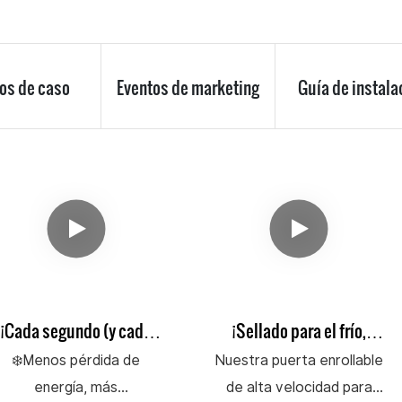
os de caso
Eventos de marketing
Guía de instala
¡Cada segundo (y cada
¡Sellado para el frío,
grado) cuenta! Puerta
diseñado para la
❄️Menos pérdida de
Nuestra puerta enrollable
corrediza de alta
velocidad! | Puerta
energía, más
de alta velocidad para
velocidad para
enrollable de alta