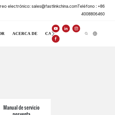
reo electrónico:
sales@fastlinkchina.com
Teléfono
: +86
4008806460
OR
ACERCA DE
CASO
CENTRO DE INFORM
Manual de servicio
posventa