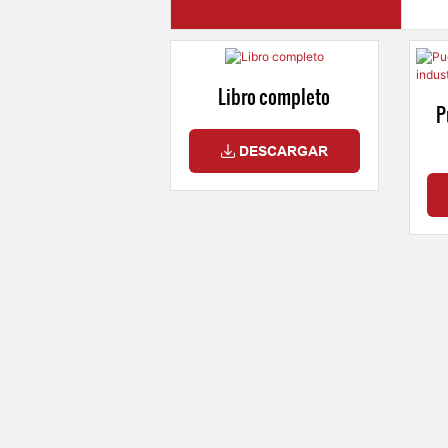
dores de muelle
Libro completo
P
DESCARGAR
DESCARGAR