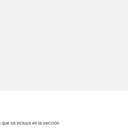
Manual técnico para
sellos y refugios de
muelle
DESCARGAR
que se incluya en la sección