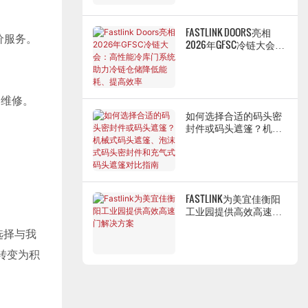
FASTLINK DOORS亮相
价服务。
2026年GFSC冷链大会：
高性能冷库门系统助力
冷链仓储降低能耗、提
高效率
和维修。
如何选择合适的码头密
封件或码头遮篷？机械
式码头遮篷、泡沫式码
头密封件和充气式码头
遮篷对比指南
FASTLINK为美宜佳衡阳
工业园提供高效高速门
解决方案
选择与我
转变为积