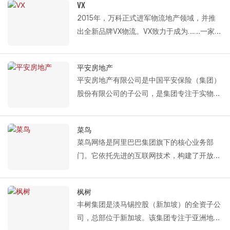
温分段式卷帘门、铝合金单扇门、液压装卸平
VX
合公司，SLP凭借其专业的资产管理经验和国
台和HVLS工业风机。普洛斯相关产品年度采
2015年，万科正式进军物流地产领域，并推
际视野，不断为该地区的物流设施树立新的行
购量的95%以上来自Fastlink。
出全新品牌VX物流。VX致力于成为……一家专
业标杆。
基于这种深度合作，Fastlink 还为 Prologis 量
业开发和运营现代化仓储设施、物流和工业园
Fastlink 为 SLP 提供的解决方案包括：保温分
身定制了一套全面的通道解决方案。该方案有
区的公司，其核心业务涵盖从投资选址、开发
段式门、单板分段式门和液压装卸平台。
平安房地产
效提升了各类设备之间的协同作用，确保操作
建设到高标准仓库的租赁和运营的整个过程该
平安房地产有限公司是中国平安保险（集团）
更加顺畅，并促进更快、更高效的货物装卸和
公司主要为电子商务、零售、第三方物流、快
股份有限公司的子公司，是集团专注于实物资
周转。
递货运和冷链行业的客户提供基础设施服务。
产投资和管理的专业平台。其子公司“平安房
在各个领域。通过快速的网络扩张，VX 实现
地产工业物流有限公司”成立于2013年1月，专
了规模的显著增长。自 2015 年以来，
菜鸟
注于物流地产的开发、管理和运营，致力于为
Fastlink 与 VX 建立了合作伙伴关系并签署了
菜鸟网络是阿里巴巴集团旗下的核心业务部
平安集团的保险资本在物流地产领域进行专业
框架协议，合作范围涵盖众多重点城市。中
门。它依托先进的互联网技术，构建了开放、
的资产配置。凭借平安集团的综合财务优势，
国，包括贵州、武汉、长沙、合肥、杭州、广
透明、共享的数据应用平台，为电商企业、物
公司持续深耕物流地产领域，不断挖掘行业潜
州、佛山、德清、海宁、云南、成都、重庆、
流公司、仓储企业、第三方物流服务商和供应
力，致力于为客户提供更高品质的物流仓储设
枫树
西安、沉阳、上海、嘉兴。 Fastlink 为 VX 提
链服务商提供优质服务，助力物流行业向高附
施和配套的增值金融服务。公司自 2015 年起
丰树集团是淡马锡控股（新加坡）的全资子公
供的解决方案主要包括：保温分段式门、铝合
加值领域转型升级。
与平安房地产开展合作。作为设备供应商，快
司，总部位于新加坡。该集团专注于亚洲地区
金单板门、高速冷库滑动门。以及液压装卸平
Fastlink为菜鸟网络提供的解决方案包括：保
联持续为全国众多项目提供保温分段门、单扇