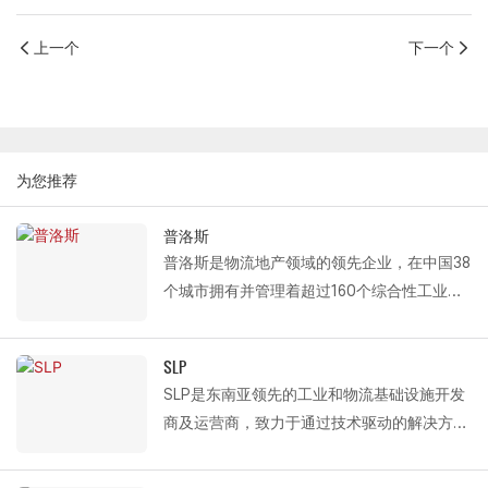
上一个
下一个
为您推荐
普洛斯
普洛斯是物流地产领域的领先企业，在中国38
个城市拥有并管理着超过160个综合性工业园
区，总建筑面积达2000万平方米。以此为基
础，普洛斯构建了覆盖国家主要物流枢纽、工
SLP
业园区和城市配送中心的高效物流网络。
SLP是东南亚领先的工业和物流基础设施开发
作为普洛斯（Prologis）的长期战略合作伙
商及运营商，致力于通过技术驱动的解决方案
伴，Fastlink深度参与其运营，为其遍布全国
提升供应链效率。作为全球领先的投资管理公
的物流中心提供各种现代化物流设备，包括保
司Ares Management Corporation的投资组