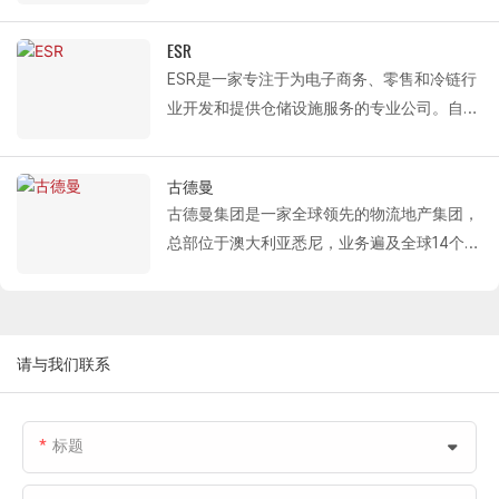
的房地产开发、投资和资本管理。截至2025
台。
温分段式卷帘门、大跨度单扇分段式卷帘门和
分段门以及装卸系统产品，项目遍布西安、南
年3月，其全球管理资产规模达803亿新元，
液压装卸平台。这些高效可靠的硬件设施为其
ESR
通、嘉兴、武汉、杭州、重庆、天津、上海、
业务涵盖物流、工业园区和数据中心等领域。
现代化物流系统的建设和运营提供了支持。
ESR是一家专注于为电子商务、零售和冷链行
常熟、成都、宁波、镇江、无锡等城市。
其业务遍及13个国家和地区，包括新加坡、中
业开发和提供仓储设施服务的专业公司。自
国和印度。
1998年成立以来，ESR在亚洲的物流地产设施
自 2015 年以来，Fastlink 与 Mapletree
主要位于日本和中国，持续服务于电子商务、
Logistics 建立了长期合作关系，持续为西
古德曼
零售和冷链行业。
安、南通、嘉兴、武汉、杭州、重庆、天津、
古德曼集团是一家全球领先的物流地产集团，
Fastlink 为 ESR 提供​​的解决方案包括高效的物
上海、常熟、成都、宁波、镇江、无锡等城市
总部位于澳大利亚悉尼，业务遍及全球14个国
流设备，例如保温分段门、单板分段门和液压
的项目提供专业的物流设备，包括保温分段
家。截至2021年，其管理资产规模达529亿澳
装卸平台，以专业的产品支持其仓储设施的现
门、单扇分段门和液压装卸平台。
元，并在中国大陆拥有并管理超过200万平方
代化运营。
米的优质物流地产。
Fastlink 为 Goodman 在中国多个物流园区提
请与我们联系
供的专业设施解决方案包括：保温分段式门、
单板分段式门和液压装卸平台。
标题
凭借其卓越的隔热性能、轻便耐用的材料特性
以及高效的装卸能力，该系列设备完全符合古