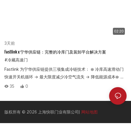
02:20
3天前
Fastlink x 宁华供应链：完整的冷库门及装卸平台解决方案
#冷藏高速门
Fastlink 为宁华供应链提供三项集成冷链技术： ❄️ 冷库高速滑动门
快速开关机循环 → 最大限度减少冷空气流失 → 降低能源成本❄️ 冷
库保温分段式门适用于-25°C环境的卓越隔热性能 → 保持温度稳定
35
0
性❄️ 冷链码头解决方案装卸平台 + 保温棚 + 门联锁装置 → 无缝冷
藏装卸从大门到装卸平台——一切都为连续运行而设计。 👇看看
Fastlink如何保障宁华的冷链
版权所有 © 2026 上海快联门业有限公司|
网站地图