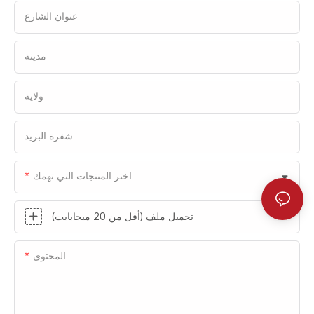
عنوان الشارع
الجوية، بينما يركز النوع الداخلي على فصل
المناطق وكفاءة المرور. يوفران معًا دعمًا موثوقًا
لتحسين سير العمليات الإنتاجية والحفاظ على
مدينة
بيئات نظيفة في مصانع شركة لير في الصين.
ولاية
شفرة البريد
اختر المنتجات التي تهمك
تحميل ملف (أقل من 20 ميجابايت)
المحتوى