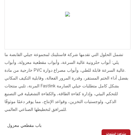
تشمل الحلول التي تقدمها شركة فاستلينك لمجموعة جيلي القابضة ما
يلي: أبواب حلزونية عالية السرعة، وأبواب مقطعية معزولة، وأبواب
خارجية من مادة PVC عالية السرعة قابلة للطي، وأبواب مصراع دوارة.
بفضل أداء الختم المستقر، وقدرة المرور الفعالة، وقابلية التكيف المكاني
المرنة، تلبي منتجات Fastlink بشكل كامل متطلبات جيلي الصارمة
للتحكم البيئي، وإدارة كفاءة الطاقة، والكفاءة التشغيلية في التصنيع
الذكي، ولوجستيات التخزين، وقواعد الإنتاج، مما يوفر دعمًا موثوقًا
للمرافق لتخطيطها الصناعي العالمي.
باب مقطعي معزول
مشاهدة المنتجات