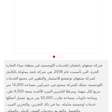
شركة شنغهاي يانغشان للخدمات اللوجستية في منطقة ميناء التجارة
الحرة، التي تأسست عام 2008، هي شركة تابعة مملوكة بالكامل
لشركة شنغهاي تونغشنغ للاستثمار والتطوير في مجمع الخدمات
اللوجستية. تمتلك الشركة مستودعين جمركيين بمساحة 14,000 متر
مربع لكل منهما، ومرفقًا للتخزين المبرد للأغذية بسعة 4,000 طن،
وساحة حاويات بمساحة تقارب 50,000 متر مربع. تشمل أعمالها
خدمات لوجستية شاملة، بما في ذلك التخزين، والتخزين المبرد،
والتحميل والتفريغ، وخدمات الشحن الدولي والمحلي.