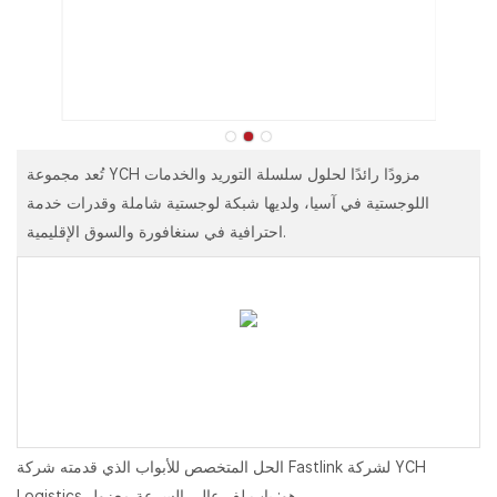
تُعد مجموعة YCH مزودًا رائدًا لحلول سلسلة التوريد والخدمات
اللوجستية في آسيا، ولديها شبكة لوجستية شاملة وقدرات خدمة
احترافية في سنغافورة والسوق الإقليمية.
الحل المتخصص للأبواب الذي قدمته شركة Fastlink لشركة YCH
Logistics هو: باب لف عالي السرعة معزول.