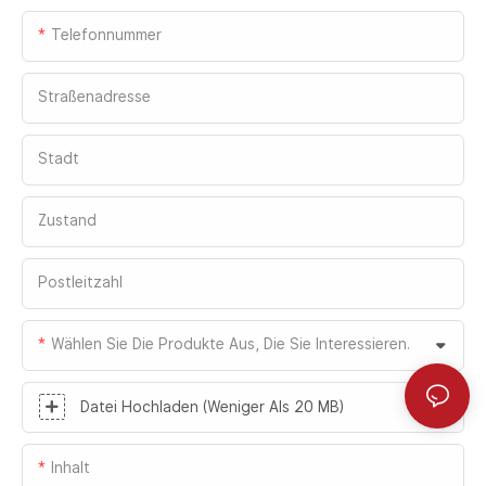
Logistiklösungen umfassen: Isolierte
Telefonnummer
Sektionaltore, einflügelige Sektionaltore
und hydraulische Laderampen.
Straßenadresse
Mit Produktmerkmalen, die Effizienz,
Zuverlässigkeit und Energieeinsparung in
den Vordergrund stellen, unterstützt
Stadt
Fastlink vollumfänglich die hohen
Standards von Forest Logistics in Bezug
Zustand
auf Temperaturkontrolle, Verkehrseffizienz
und operative Arbeitsabläufe bei ihren
Postleitzahl
Logistiklagerbetrieben.
Wählen Sie Die Produkte Aus, Die Sie Interessieren.
Datei Hochladen (weniger Als 20 MB)
Inhalt