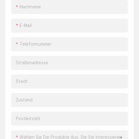
variablen Laufschiene
Nachname
und des schwebend
öffnenden sowie
E-Mail
absinkenden
Türöffnungssystems
Telefonnummer
schließt die Tür beim
Öffnen und Schließen
automatisch.
Straßenadresse
Stadt
Zustand
Postleitzahl
Wählen Sie Die Produkte Aus, Die Sie Interessieren.