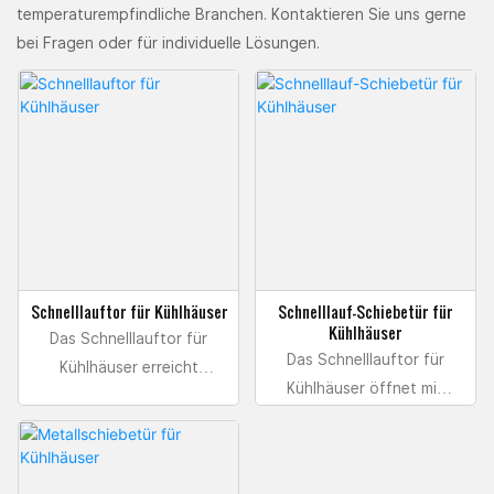
temperaturempfindliche Branchen. Kontaktieren Sie uns gerne
bei Fragen oder für individuelle Lösungen.
Schnelllauftor für Kühlhäuser
Schnelllauf-Schiebetür für
Kühlhäuser
Das Schnelllauftor für
Das Schnelllauftor für
Kühlhäuser erreicht
Kühlhäuser öffnet mit
Geschwindigkeiten von
einer maximalen
bis zu 2,0 Metern pro
Geschwindigkeit von 2,5
Sekunde und ist für den
Metern pro Sekunde. Es
Einsatz in Bereichen mit