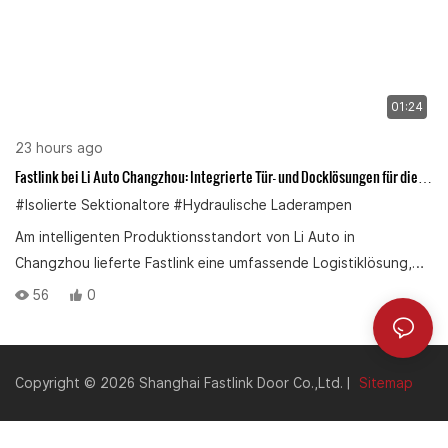
01:24
23 hours ago
Fastlink bei Li Auto Changzhou: Integrierte Tür- und Docklösungen für die
EV-Logistik
#Isolierte Sektionaltore
#Hydraulische Laderampen
Am intelligenten Produktionsstandort von Li Auto in
Changzhou lieferte Fastlink eine umfassende Logistiklösung,
bestehend aus isolierten Sektionaltoren, PVC-Schnelllauftoren,
56
0
hydraulischen Laderampen und mechanischen Überdachungen.
Die Sektionaltore und PVC-Tore gewährleisten durch ihren
schnellen Betrieb die Einhaltung der Temperatur- und
Copyright © 2026 Shanghai Fastlink Door Co.,Ltd. |
Sitemap
Reinraumbedingungen, während die hydraulischen Laderampen
und die mechanischen Überdachungen ein sicheres und
effizientes An- und Ablegen von Lkw bei allen