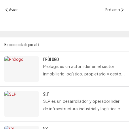
Aviar
Próximo
Recomendado para ti
PRÓLOGO
Prologis es un actor líder en el sector
inmobiliario logístico, propietario y gestor
de más de 160 parques industriales
integrales en 38 ciudades de China, con
SLP
una superficie total construida de 20
SLP es un desarrollador y operador líder
millones de metros cuadrados. Partiendo
de infraestructura industrial y logística en
de esta base, Prologis ha establecido una
el sudeste asiático, dedicado a mejorar la
eficiente red logística que abarca los
eficiencia de la cadena de suministro
principales centros logísticos nacionales,
VX