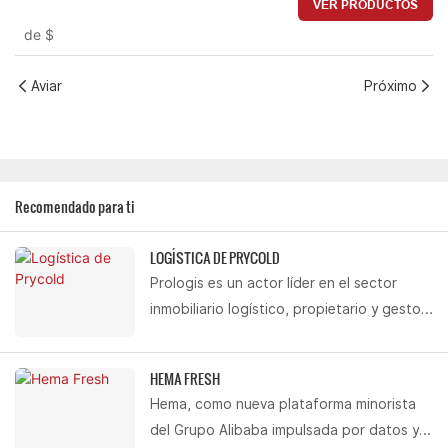
VER PRODUCTOS
de
$
Aviar
Próximo
Recomendado para ti
LOGÍSTICA DE PRYCOLD
Prologis es un actor líder en el sector
inmobiliario logístico, propietario y gestor
de más de 160 parques industriales
integrales en 38 ciudades de China, con
HEMA FRESH
una superficie total construida de 20
Hema, como nueva plataforma minorista
millones de metros cuadrados. Partiendo
del Grupo Alibaba impulsada por datos y
de esta base, Prologis ha establecido una