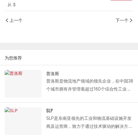
从
$
上一个
下一个
为您推荐
普洛斯
普洛斯是物流地产领域的领先企业，在中国38
个城市拥有并管理着超过160个综合性工业园
区，总建筑面积达2000万平方米。以此为基
础，普洛斯构建了覆盖国家主要物流枢纽、工
SLP
业园区和城市配送中心的高效物流网络。
SLP是东南亚领先的工业和物流基础设施开发
作为普洛斯（Prologis）的长期战略合作伙
商及运营商，致力于通过技术驱动的解决方案
伴，Fastlink深度参与其运营，为其遍布全国
提升供应链效率。作为全球领先的投资管理公
的物流中心提供各种现代化物流设备，包括保