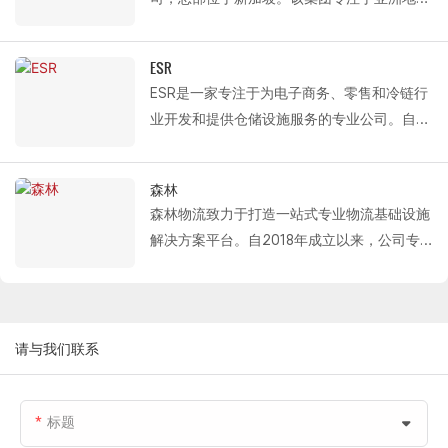
Fastlink为菜鸟网络提供的解决方案包括：保
联持续为全国众多项目提供保温分段门、单扇
的房地产开发、投资和资本管理。截至2025
台。
温分段式卷帘门、大跨度单扇分段式卷帘门和
分段门以及装卸系统产品，项目遍布西安、南
年3月，其全球管理资产规模达803亿新元，
液压装卸平台。这些高效可靠的硬件设施为其
ESR
通、嘉兴、武汉、杭州、重庆、天津、上海、
业务涵盖物流、工业园区和数据中心等领域。
现代化物流系统的建设和运营提供了支持。
ESR是一家专注于为电子商务、零售和冷链行
常熟、成都、宁波、镇江、无锡等城市。
其业务遍及13个国家和地区，包括新加坡、中
业开发和提供仓储设施服务的专业公司。自
国和印度。
1998年成立以来，ESR在亚洲的物流地产设施
自 2015 年以来，Fastlink 与 Mapletree
主要位于日本和中国，持续服务于电子商务、
Logistics 建立了长期合作关系，持续为西
森林
零售和冷链行业。
安、南通、嘉兴、武汉、杭州、重庆、天津、
森林物流致力于打造一站式专业物流基础设施
Fastlink 为 ESR 提供​​的解决方案包括高效的物
上海、常熟、成都、宁波、镇江、无锡等城市
解决方案平台。自2018年成立以来，公司专
流设备，例如保温分段门、单板分段门和液压
的项目提供专业的物流设备，包括保温分段
注于现代化物流设施的投资、开发、运营和管
装卸平台，以专业的产品支持其仓储设施的现
门、单扇分段门和液压装卸平台。
理。迄今为止，公司已在多个一二线物流枢纽
代化运营。
城市开发了约200万平方米的高标准物流仓储
设施，构建了覆盖国家主要物流门户的资产网
请与我们联系
络。
Fastlink 为 Forest Logistics 提供的专业物流
标题
设施解决方案包括：保温分段式门、单板分段