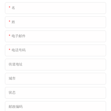
式门和液压装卸平台。
Fastlink 的产品特点强调效率、可靠性和节能
名
性，完全满足 Forest Logistics 在物流仓储运
营中对温度控制、运输效率和操作流程的高标
姓
准。
电子邮件
电话号码
街道地址
城市
状态
邮政编码