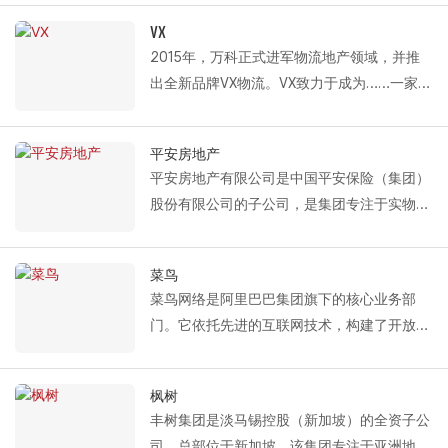
司Ares Management Corporation的投资组
温分段式卷帘门、铝合金单扇门、液压装卸平
VX
合公司，SLP凭借其专业的资产管理经验和国
台和HVLS工业风机。普洛斯相关产品年度采
2015年，万科正式进军物流地产领域，并推
际视野，不断为该地区的物流设施树立新的行
购量的95%以上来自Fastlink。
出全新品牌VX物流。VX致力于成为……一家专
业标杆。
基于这种深度合作，Fastlink 还为 Prologis 量
业开发和运营现代化仓储设施、物流和工业园
Fastlink 为 SLP 提供的解决方案包括：保温分
身定制了一套全面的通道解决方案。该方案有
区的公司，其核心业务涵盖从投资选址、开发
段式门、单板分段式门和液压装卸平台。
平安房地产
效提升了各类设备之间的协同作用，确保操作
建设到高标准仓库的租赁和运营的整个过程该
平安房地产有限公司是中国平安保险（集团）
更加顺畅，并促进更快、更高效的货物装卸和
公司主要为电子商务、零售、第三方物流、快
股份有限公司的子公司，是集团专注于实物资
周转。
递货运和冷链行业的客户提供基础设施服务。
产投资和管理的专业平台。其子公司“平安房
在各个领域。通过快速的网络扩张，VX 实现
地产工业物流有限公司”成立于2013年1月，专
了规模的显著增长。自 2015 年以来，
菜鸟
注于物流地产的开发、管理和运营，致力于为
Fastlink 与 VX 建立了合作伙伴关系并签署了
菜鸟网络是阿里巴巴集团旗下的核心业务部
平安集团的保险资本在物流地产领域进行专业
框架协议，合作范围涵盖众多重点城市。中
门。它依托先进的互联网技术，构建了开放、
的资产配置。凭借平安集团的综合财务优势，
国，包括贵州、武汉、长沙、合肥、杭州、广
透明、共享的数据应用平台，为电商企业、物
公司持续深耕物流地产领域，不断挖掘行业潜
州、佛山、德清、海宁、云南、成都、重庆、
流公司、仓储企业、第三方物流服务商和供应
力，致力于为客户提供更高品质的物流仓储设
枫树
西安、沉阳、上海、嘉兴。 Fastlink 为 VX 提
链服务商提供优质服务，助力物流行业向高附
施和配套的增值金融服务。公司自 2015 年起
丰树集团是淡马锡控股（新加坡）的全资子公
供的解决方案主要包括：保温分段式门、铝合
加值领域转型升级。
与平安房地产开展合作。作为设备供应商，快
司，总部位于新加坡。该集团专注于亚洲地区
金单板门、高速冷库滑动门。以及液压装卸平