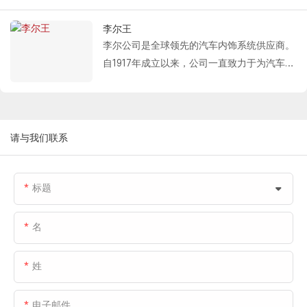
Fastlink 为福特提供的专业门解决方案包括：
产环境。这两种产品的联合部署，为北京奔驰
流枢纽。
PVC 外高速卷帘门、保温分段式门和卷帘门。
李尔王
的智能制造系统提供了可靠的基础设施支撑。
Fastlink为本项目提供的解决方案包括：保温
凭借快速开启/关闭、高效隔热和灵活部署等
李尔公司是全球领先的汽车内饰系统供应商。
分段门和单扇分段门。保温分段门凭借其优异
特点，该产品组合完全适应福特在制造和仓储
自1917年成立以来，公司一直致力于为汽车制
的密封性和隔热性能，有效保障了仓库环境的
物流流程中对交通效率、环境控制和空间管理
造商提供高品质的座椅系统、电气系统和电子
稳定，并控制了能源消耗。大型单扇分段门则
的各种要求，为其全球制造系统提供可靠高效
系统解决方案。作为一家《财富》世界500强
以其轻质、高强度、美观耐用等特点，满足了
的设施支持。
企业，李尔公司已建立起完善的全球生产和研
物流中心大型车辆进出的特定需求。这两种产
发体系。公司于1994年进入中国市场，目前在
请与我们联系
品的协同部署，为本项目构建了高效可靠的物
长春、上海、武汉和广州等主要城市设有生产
流通道系统，充分保障了零部件转运活动的顺
基地。
利进行。
标题
Fastlink 为 Lear 公司提供的专业门解决方案
包括：PVC 外高速卷帘门和 PVC 内高速卷帘
门。
名
两种类型的通道均采用抗冲击设计，确保高频
通行，同时有效减少运行磨损。外部通道侧重
姓
于环境隔离和耐候性，而内部通道则强调区域
分隔和通行效率。两者结合，为优化生产流程
电子邮件