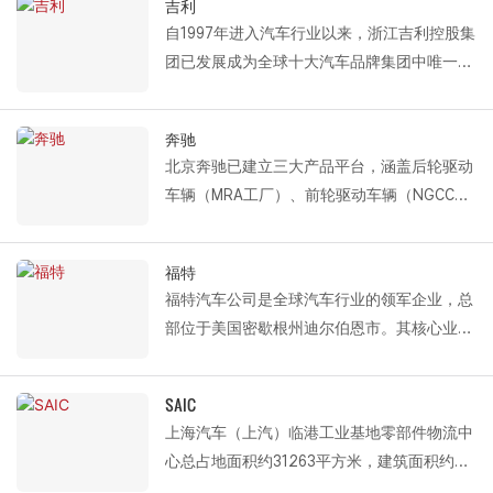
吉利
流、酒店餐饮等多元化经营，保持稳健持续发
中对清洁环境和高效通道的运行要求，为其生
自1997年进入汽车行业以来，浙江吉利控股集
展。自2020年起，公司连续四年荣膺河北省
产车间的环境控制和能源效率管理提供了可靠
团已发展成为全球十大汽车品牌集团中唯一一
服务业百强民营企业。
的保障。
家市值位居前十的中国汽车集团。集团以成为
Fastlink 为京龙集团提供的专业门解决方案
全球领先的智能电动出行和能源服务技术公司
是：PVC 室内高速卷帘门。
奔驰
为愿景，业务遍及汽车产业链全线，涵盖智能
该产品具有快速开启和关闭、有效隔离和智能
北京奔驰已建立三大产品平台，涵盖后轮驱动
出行、绿色交通运力、数字技术等创新领域。
联动等功能，精准满足京龙物流和生产过程中
车辆（MRA工厂）、前轮驱动车辆（NGCC工
旗下拥有吉利、领克、捷克、沃尔沃、路特斯
对区域隔离、清洁控制和运营效率的精细化管
厂）和动力总成系统（发动机工厂）。作为制
等知名品牌，并持续构建依托新能源、智能驾
理要求。
造业的高端客户，其生产流程广泛采用非标准
驶、车联网等前沿技术的智能出行生态系统。
福特
化设备和工艺，对配套设施的研发适应性和交
Fastlink 为吉利控股集团提供的解决方案包
福特汽车公司是全球汽车行业的领军企业，总
付质量提出了极高的要求。
括：螺旋高速门、保温分段门、PVC 外卷帘高
部位于美国密歇根州迪尔伯恩市。其核心业务
Fastlink 为北京奔驰提供的解决方案包括：保
速门和卷帘门。
涵盖乘用车、SUV、卡车和电动汽车的设计、
温分段式车库门和外部高速车库门。
凭借稳定的密封性能、高效的通行能力和灵活
制造和销售。此外，福特还运营林肯豪华品
分段式卷帘门凭借其优异的整体密封性能，有
SAIC
的空间适应性，Fastlink 产品完全满足吉利在
牌，并提供汽车金融和售后服务。面对行业转
效保障了厂房内部环境的稳定。PVC高速卷帘
上海汽车（上汽）临港工业基地零部件物流中
其智能制造、仓储物流和生产基地中对环境控
型，福特正加速推进其在电气化、自动驾驶和
门通过高频快速的启闭，显著降低了室内外空
心总占地面积约31263平方米，建筑面积约
制、能源效率管理和运营效率的严格要求，为
智能出行等前沿领域的战略举措。
气对流，为精密制造工艺维持了洁净稳定的生
30686平方米，是支撑上汽制造体系的重要物
其全球工业布局提供可靠的设施支持。