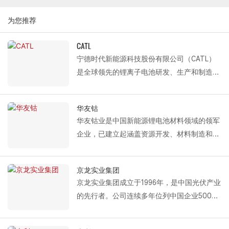
为您推荐
CATL
宁德时代新能源科技股份有限公司（CATL）
是全球领先的锂离子电池研发、生产和制造
商。公司专注于新能源汽车动力电池系统和储
能系统的研发、生产和销售，致力于为全球新
华友钴
能源应用提供先进的解决方案。
华友钴业是中国新能源锂电池材料领域的领军
Fastlink 为 CATL 提供的解决方案包括：保温
企业，已建立起涵盖资源开发、材料制造和回
分段式门、机械式装卸平台和液压式装卸平
收利用的完整产业链。作为中国500强企业，
台。
其业务遍及全球，在新能源电池材料的研发和
凭借优异的隔热性能、可靠的密封效果和高效
京龙实业集团
制造领域占据着举足轻重的行业地位。
的装卸能力，Fastlink 完全满足宁德时代在制
京龙实业集团成立于1996年，是中国光伏产业
Fastlink 为华友钴业提供的专业门解决方案
造和仓储物流过程中对环境控制、能源效率管
的先行者。公司连续多年位列中国企业500强
是：PVC 室内高速卷帘门。
理和运营效率的严格要求，为其全球新能源产
和全球新能源企业500强。2018年进行产业结
该产品具有快速开启和关闭、有效防尘、空间
业链（战略布局）提供专业的设施支持。
构调整后，集团专注于房地产、物业管理、物
隔离等特点，精准满足华友钴业精密制造过程