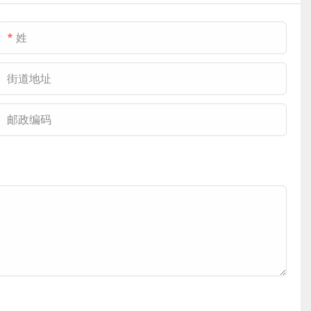
部署等特点，该产品
了物流中心大型车辆
求，为其全球工业布
组合完全适应福特在
进出的特定需求。这
局提供可靠的设施支
姓
制造和仓储物流流程
两种产品的协同部
持。
中对交通效率、环境
署，为本项目构建了
街道地址
控制和空间管理的各
高效可靠的物流通道
种要求，为其全球制
系统，充分保障了零
邮政编码
造系统提供可靠高效
部件转运活动的顺利
的设施支持。
进行。