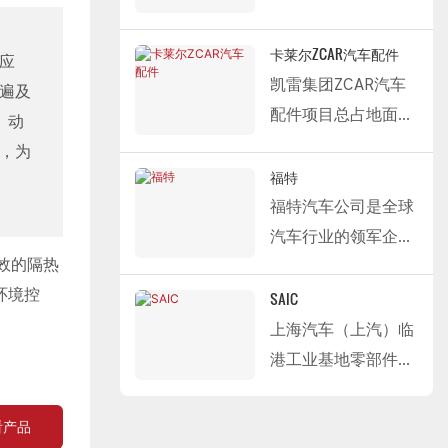
和高效的装卸能力，
卷帘门。
化经营，保持稳健持
团。集团以成为全球
驱动车辆（MRA工
Fastlink 完全满足宁
该产品具有快速开启
续发展。自2020年
领先的智能电动出行
厂）、前轮驱动车辆
卡莱尔ZCAR汽车配件
应
德时代在制造和仓储
和关闭、有效防尘、
起，公司连续四年荣
和能源服务技术公司
（NGCC工厂）和动
凯雷集团ZCAR汽车
遍及
物流过程中对环境控
空间隔离等特点，精
膺河北省服务业百强
为愿景，业务遍及汽
力总成系统（发动机
配件项目总占地面积
、动
制、能源效率管理和
准满足华友钴业精密
民营企业。
车产业链全线，涵盖
工厂）。作为制造业
196亩（约32.3英
，为
运营效率的严格要
制造过程中对清洁环
Fastlink 为京龙集团
智能出行、绿色交通
的高端客户，其生产
亩），建筑面积18万
福特
求，为其全球新能源
境和高效通道的运行
提供的专业门解决方
运力、数字技术等创
流程广泛采用非标准
平方米。作为垂直电
福特汽车公司是全球
产业链（战略布局）
要求，为其生产车间
案是：PVC 室内高速
新领域。旗下拥有吉
化设备和工艺，对配
商领域的创新力量，
汽车行业的领军企
提供专业的设施支
的环境控制和能源效
卷帘门。
利、领克、捷克、沃
套设施的研发适应性
该项目旨在打破汽车
高效的隔热
业，总部位于美国密
持。
率管理提供了可靠的
该产品具有快速开启
尔沃、路特斯等知名
和交付质量提出了极
后市场4S店的垄断
环境控
歇根州迪尔伯恩市。
SAIC
保障。
和关闭、有效隔离和
品牌，并持续构建依
高的要求。
格局。通过整合配件
其核心业务涵盖乘用
上海汽车（上汽）临
智能联动等功能，精
托新能源、智能驾
Fastlink 为北京奔驰
供应链，并与国际优
车、SUV、卡车和电
港工业基地零部件物
准满足京龙物流和生
驶、车联网等前沿技
提供的解决方案包
质同等品质配件厂商
动汽车的设计、制造
流中心总占地面积约
产过程中对区域隔
术的智能出行生态系
括：保温分段式车库
建立直接采购合作关
和销售。此外，福特
31263平方米，建筑
看产品
离、清洁控制和运营
统。
门和外部高速车库
系，在确保配件质量
还运营林肯豪华品