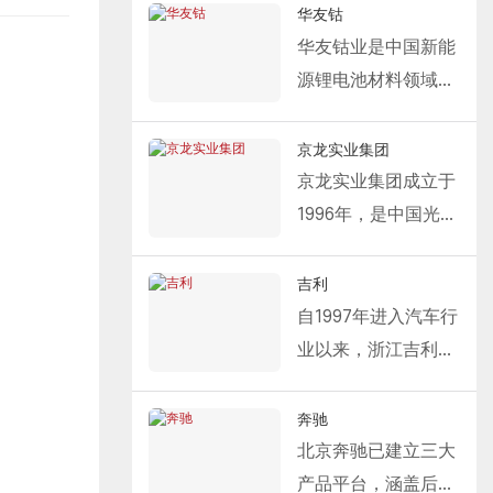
先的锂离子电池研
华友钴
发、生产和制造商。
华友钴业是中国新能
公司专注于新能源汽
源锂电池材料领域的
车动力电池系统和储
领军企业，已建立起
能系统的研发、生产
涵盖资源开发、材料
京龙实业集团
和销售，致力于为全
制造和回收利用的完
京龙实业集团成立于
球新能源应用提供先
整产业链。作为中国
1996年，是中国光伏
进的解决方案。
500强企业，其业务
产业的先行者。公司
Fastlink 为 CATL 提
遍及全球，在新能源
连续多年位列中国企
吉利
供的解决方案包括：
电池材料的研发和制
业500强和全球新能
自1997年进入汽车行
保温分段式门、机械
造领域占据着举足轻
源企业500强。2018
业以来，浙江吉利控
式装卸平台和液压式
重的行业地位。
年进行产业结构调整
股集团已发展成为全
装卸平台。
Fastlink 为华友钴业
后，集团专注于房地
球十大汽车品牌集团
奔驰
凭借优异的隔热性
提供的专业门解决方
产、物业管理、物
中唯一一家市值位居
北京奔驰已建立三大
能、可靠的密封效果
案是：PVC 室内高速
流、酒店餐饮等多元
前十的中国汽车集
产品平台，涵盖后轮