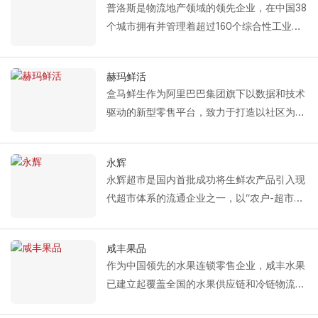
普洛斯是物流地产领域的领先企业，在中国38
个城市拥有并管理着超过160个综合性工业园
区，总建筑面积达2000万平方米。以此为基
础，普洛斯构建了高效的物流网络，覆盖了国
赫玛鲜活
家级主要物流枢纽、工业园区和城市配送中
盒马鲜生作为阿里巴巴集团旗下以数据和技术
心。
驱动的新型零售平台，致力于打造以社区为基
础的一站式购物体验，通过创新模式为消费者
提供“新鲜活力生活”。
永辉
Fastlink 为 Hema 提供的解决方案包括冷链装
永辉超市是国内首批成功将生鲜农产品引入现
卸系统产品，例如冷库保温分段门、冷库高速
代超市体系的流通企业之一，以“农户-超市联
滑动门和充气式装卸平台。
动”模式著称，被誉为“人民生活超市，人人共
凭借出色的密封和隔热性能以及高运行效率，
享的永辉”。经过多年的发展，永辉已转型成
Fastlink 完全满足盒马鲜生在冷链仓储和生鲜
咸丰果品
为以零售为主导、现代物流为支撑、现代农业
配送等领域对温度控制和运行效率的严格要
作为中国领先的水果连锁零售企业，咸丰水果
和食品产业为两大支柱、产业发展为基石的大
求，为其新型零售供应链的稳定运行提供专业
已建立起覆盖全国的水果供应链和冷链物流体
型商业集团。
的技术支持。
系，致力于为消费者提供新鲜、优质的水果产
Fastlink 为永辉提供的解决方案包括：冷库保