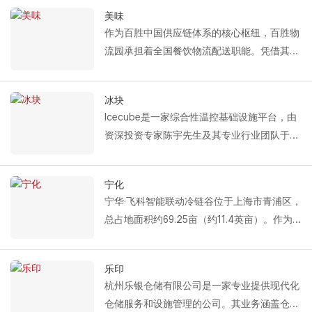
品。
温分段门、冷库高速滑动门、液压装卸平台和
美味
Fastlink 为咸丰水果提供的冷链物流设施解决
海绵装卸平台密封条。
作为百胜中国供应链体系的核心枢纽，百胜物
方案包括：保温分段门、保温高速卷帘门、液
Fastlink从多个维度全面满足永辉在生鲜食品
流园承担着全国餐饮物流配送职能。凭借其高
压装卸平台和机械装卸平台。
仓储和物流配送方面的高标准运营需求，包括
标准的冷链管理和仓储运营能力，为包括肯德
凭借可靠的隔热和密封性能以及高效的装卸能
温控维护、高速通行、高效装卸以及节能密封
基和必胜客在内的旗下品牌提供稳定可靠的物
力，这些解决方案有效地满足了先锋水果在仓
冰块
等。这为其民生供应链的稳定高效运行提供了
流支持。
储物流过程中对温度控制和运营效率的要求。
Icecube是一家综合性温控基础设施平台，由
可靠的设施保障。
Fastlink 为 Yum 物流园提供的综合冷链装卸
资深投资专家陈宇先生及其专业行业团队于
解决方案包括：保温分段门、冷库高速卷帘
2022年联合创立。公司集投资、运营和资产
门、海绵码头密封条和码头调平器。
管理于一体，一方面为运营客户提供高质量的
该集成解决方案通过保温分段门和海绵式装卸
宁化
冷链服务，另一方面凭借其专业的投资和资产
平台密封条的协同作用实现高效密封，利用冷
宁华·飞科智能联动冷链谷位于上海市青浦区，
管理能力，为金融客户构建稳定的核心资产组
库高速卷帘门确保货物运输效率，并借助液压
总占地面积约69.25亩（约11.4英亩）。作为
合。
装卸平台保证运行稳定性。它们共同构成完整
一座现代化的冷链物流园区，它致力于提供高
公司以“确保食品安全、减少食物浪费、提高
的冷链装卸闭环系统，为百胜物流园的仓储运
效、专业的温控仓储和供应链服务。
餐饮质量”为使命，致力于构建现代化、标准
乐印
营提供全面的温度控制、能源效率管理和运营
Fastlink 为本项目定制了以下冷链物流设施解
化的温控仓储网络。
杭州乐银仓储有限公司是一家专业提供现代化
效率保障。
决方案：保温分段式门：有效维持仓库内部温
Fastlink 为 Icecube 提供的综合冷链设施解决
仓储服务和设施管理的公司。其业务涵盖仓储
度稳定，降低能耗；冷库高速滑动门：满足高