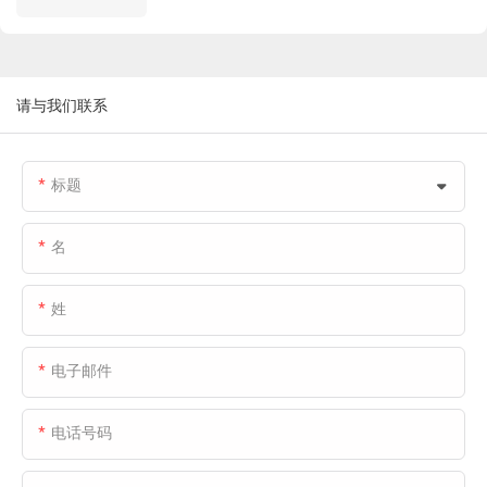
方案包括：冷藏保温分段门、冷藏高速卷帘
运营、工业及仓储设施的建设与开发、租赁业
频通行需求，同时确保密封性能和运行效率；
门、伸缩式装卸平台和充气式装卸平台。
务以及设备租赁等多个领域。
机械式装卸平台：增强装卸区域的密封能力和
通过定制化的外观设计和高性能的设备配置，
Fastlink 为该项目提供的定制解决方案包括：
环境控制。
Fastlink满足了Icecube对统一品牌形象的要
冷库保温分段门、高速冷库滑动门、伸缩式装
请与我们联系
求，同时为其冷链运营提供全流程闭环支持，
卸平台和充气式装卸平台遮篷。
包括高效密封、快速通行以及稳定的装卸作
业。这有效地帮助该平台实现了保障食品安全
标题
和维护长期资产价值的双重目标。
名
姓
电子邮件
电话号码