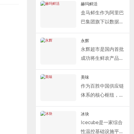
理着超过160个综合
赫玛鲜活
性工业园区，总建筑
盒马鲜生作为阿里巴
面积达2000万平方
巴集团旗下以数据和
米。以此为基础，普
技术驱动的新型零售
洛斯构建了高效的物
平台，致力于打造以
永辉
流网络，覆盖了国家
社区为基础的一站式
永辉超市是国内首批
级主要物流枢纽、工
购物体验，通过创新
成功将生鲜农产品引
业园区和城市配送中
模式为消费者提供
入现代超市体系的流
心。
“新鲜活力生活”。
通企业之一，以“农
美味
Fastlink 为 Hema 提
户-超市联动”模式著
作为百胜中国供应链
供的解决方案包括冷
称，被誉为“人民生
体系的核心枢纽，百
链装卸系统产品，例
活超市，人人共享的
胜物流园承担着全国
如冷库保温分段门、
永辉”。经过多年的
餐饮物流配送职能。
冰块
冷库高速滑动门和充
发展，永辉已转型成
凭借其高标准的冷链
Icecube是一家综合
气式装卸平台。
为以零售为主导、现
管理和仓储运营能
性温控基础设施平