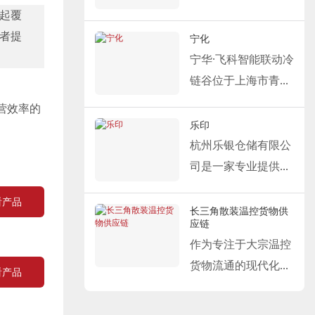
凭借出色的密封和隔
代物流为支撑、现代
力，为包括肯德基和
起覆
台，由资深投资专家
热性能以及高运行效
农业和食品产业为两
必胜客在内的旗下品
者提
陈宇先生及其专业行
宁化
率，Fastlink 完全满
大支柱、产业发展为
牌提供稳定可靠的物
业团队于2022年联
宁华·飞科智能联动冷
足盒马鲜生在冷链仓
基石的大型商业集
流支持。
合创立。公司集投
链谷位于上海市青浦
储和生鲜配送等领域
团。
Fastlink 为 Yum 物流
资、运营和资产管理
区，总占地面积约
营效率的
对温度控制和运行效
Fastlink 为永辉提供
园提供的综合冷链装
于一体，一方面为运
69.25亩（约11.4英
乐印
率的严格要求，为其
的解决方案包括：冷
卸解决方案包括：保
营客户提供高质量的
亩）。作为一座现代
杭州乐银仓储有限公
新型零售供应链的稳
库保温分段门、冷库
温分段门、冷库高速
冷链服务，另一方面
化的冷链物流园区，
司是一家专业提供现
定运行提供专业的技
高速滑动门、液压装
卷帘门、海绵码头密
凭借其专业的投资和
它致力于提供高效、
代化仓储服务和设施
术支持。
卸平台和海绵装卸平
看产品
封条和码头调平器。
资产管理能力，为金
专业的温控仓储和供
管理的公司。其业务
长三角散装温控货物供
应链
台密封条。
该集成解决方案通过
融客户构建稳定的核
应链服务。
涵盖仓储运营、工业
Fastlink从多个维度
作为专注于大宗温控
保温分段门和海绵式
心资产组合。
Fastlink 为本项目定
及仓储设施的建设与
全面满足永辉在生鲜
货物流通的现代化供
装卸平台密封条的协
公司以“确保食品安
制了以下冷链物流设
开发、租赁业务以及
看产品
食品仓储和物流配送
应链平台，长三角大
同作用实现高效密
全、减少食物浪费、
施解决方案：保温分
设备租赁等多个领
方面的高标准运营需
宗温控货物供应链平
封，利用冷库高速卷
提高餐饮质量”为使
段式门：有效维持仓
域。