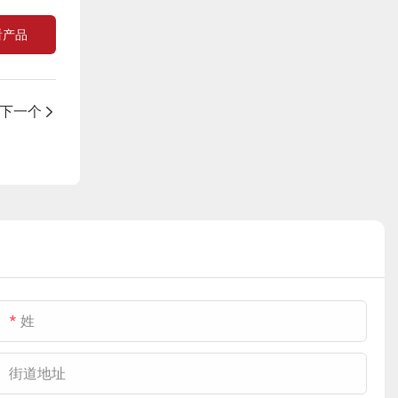
求，包括温控维护、
台致力于为区域市场
帘门确保货物运输效
命，致力于构建现代
库内部温度稳定，降
Fastlink 为该项目提
看产品
高速通行、高效装卸
提供专业高效的温控
率，并借助液压装卸
化、标准化的温控仓
低能耗；冷库高速滑
供的定制解决方案包
以及节能密封等。这
仓储物流服务。
平台保证运行稳定
储网络。
动门：满足高频通行
括：冷库保温分段
为其民生供应链的稳
Fastlink 为该项目提
性。它们共同构成完
Fastlink 为 Icecube
需求，同时确保密封
门、高速冷库滑动
下一个
定高效运行提供了可
供的定制解决方案包
整的冷链装卸闭环系
提供的综合冷链设施
性能和运行效率；机
门、伸缩式装卸平台
靠的设施保障。
括：保温分段式门、
统，为百胜物流园的
解决方案包括：冷藏
械式装卸平台：增强
和充气式装卸平台遮
保温高速卷帘门和机
仓储运营提供全面的
保温分段门、冷藏高
装卸区域的密封能力
篷。
械式装卸平台。
温度控制、能源效率
速卷帘门、伸缩式装
和环境控制。
管理和运营效率保
卸平台和充气式装卸
障。
平台。
通过定制化的外观设
计和高性能的设备配
姓
置，Fastlink满足了
Icecube对统一品牌
街道地址
形象的要求，同时为