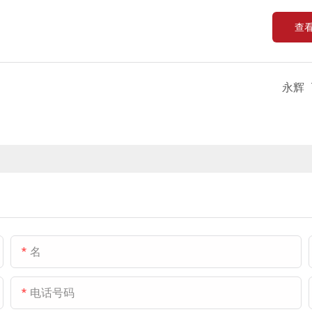
查
永辉
名
电话号码