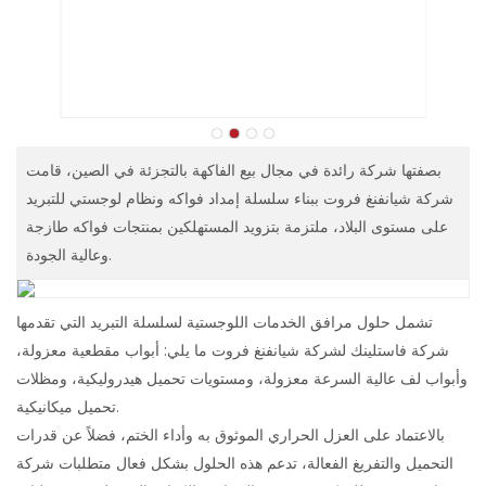
بصفتها شركة رائدة في مجال بيع الفاكهة بالتجزئة في الصين، قامت
شركة شيانفنغ فروت ببناء سلسلة إمداد فواكه ونظام لوجستي للتبريد
على مستوى البلاد، ملتزمة بتزويد المستهلكين بمنتجات فواكه طازجة
وعالية الجودة.
تشمل حلول مرافق الخدمات اللوجستية لسلسلة التبريد التي تقدمها
شركة فاستلينك لشركة شيانفنغ فروت ما يلي: أبواب مقطعية معزولة،
وأبواب لف عالية السرعة معزولة، ومستويات تحميل هيدروليكية، ومظلات
تحميل ميكانيكية.
بالاعتماد على العزل الحراري الموثوق به وأداء الختم، فضلاً عن قدرات
التحميل والتفريغ الفعالة، تدعم هذه الحلول بشكل فعال متطلبات شركة