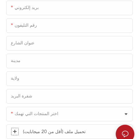
خدمات متكاملة لسلسلة التوريد، تشمل الاستيراد
بريد إلكتروني
والتخليص الجمركي والتفتيش، بالإضافة إلى
التخزين والمعالجة والتوزيع والتسليم. قامت شركة
رقم التليفون
فاستلينك بتخصيص حل شامل لمرافق سلسلة
التبريد لمتنزه تشونغما اللوجستي، بما في ذلك:
عنوان الشارع
أبواب مقطعية معزولة للتخزين البارد، وأبواب لف
عالية السرعة معزولة، وأبواب منزلقة عالية
السرعة للتخزين البارد، ومستويات تحميل
مدينة
تلسكوبية، ومظلات تحميل قابلة للنفخ، وإضاءة
تحميل مرنة، وإشارات مرور التحميل.
ولاية
شفرة البريد
اختر المنتجات التي تهمك
تحميل ملف (أقل من 20 ميجابايت)