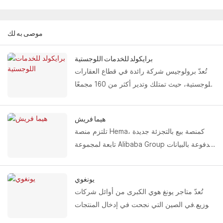
موصى به لك
برايكولد للخدمات اللوجستية
تُعدّ برولوجيس شركة رائدة في قطاع العقارات
اللوجستية، حيث تمتلك وتدير أكثر من 160 مجمعًا
صناعيًا متكاملًا في 38 مدينة صينية، بمساحة
إجمالية تبلغ 20 مليون متر مربع. وانطلاقًا من هذه
هيما فريش
القاعدة، أنشأت برولوجيس شبكة لوجستية فعّالة
تلتزم منصة Hema، كمنصة بيع بالتجزئة جديدة
تغطي مراكز الخدمات اللوجستية الوطنية
تابعة لمجموعة Alibaba Group مدفوعة بالبيانات
الرئيسية، والمجمعات الصناعية، ومراكز التوزيع
والتكنولوجيا، بإنشاء تجربة تسوق شاملة قائمة
الحضرية.
على المجتمع، وتقديم "حياة جديدة وحيوية"
يونغوي
للمستهلكين من خلال نماذج مبتكرة.
تُعدّ متاجر يونغ هوي الكبرى من أوائل شركات
تشمل الحلول التي تقدمها شركة فاستلينك
التوزيع في الصين التي نجحت في إدخال المنتجات
لشركة هيما منتجات نظام التحميل والتفريغ
الزراعية الطازجة إلى نظام المتاجر الكبرى
لسلسلة التبريد مثل الأبواب المقطعية المعزولة