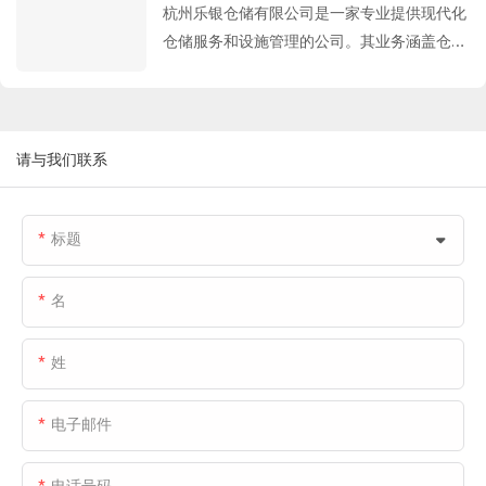
化的温控仓储网络。
杭州乐银仓储有限公司是一家专业提供现代化
效率保障。
决方案：保温分段式门：有效维持仓库内部温
Fastlink 为 Icecube 提供的综合冷链设施解决
仓储服务和设施管理的公司。其业务涵盖仓储
度稳定，降低能耗；冷库高速滑动门：满足高
方案包括：冷藏保温分段门、冷藏高速卷帘
运营、工业及仓储设施的建设与开发、租赁业
频通行需求，同时确保密封性能和运行效率；
门、伸缩式装卸平台和充气式装卸平台。
务以及设备租赁等多个领域。
机械式装卸平台：增强装卸区域的密封能力和
通过定制化的外观设计和高性能的设备配置，
Fastlink 为该项目提供的定制解决方案包括：
环境控制。
Fastlink满足了Icecube对统一品牌形象的要
冷库保温分段门、高速冷库滑动门、伸缩式装
请与我们联系
求，同时为其冷链运营提供全流程闭环支持，
卸平台和充气式装卸平台遮篷。
包括高效密封、快速通行以及稳定的装卸作
业。这有效地帮助该平台实现了保障食品安全
标题
和维护长期资产价值的双重目标。
名
姓
电子邮件
电话号码