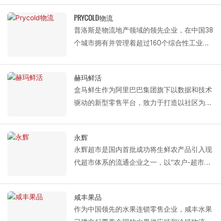
PRYCOLD物流
普洛斯是物流地产领域的领先企业，在中国38
个城市拥有并管理着超过160个综合性工业园
区，总建筑面积达2000万平方米。以此为基
础，普洛斯构建了高效的物流网络，覆盖了国
赫玛鲜活
家级主要物流枢纽、工业园区和城市配送中
盒马鲜生作为阿里巴巴集团旗下以数据和技术
心。
驱动的新型零售平台，致力于打造以社区为基
础的一站式购物体验，通过创新模式为消费者
提供“新鲜活力生活”。
永辉
Fastlink 为 Hema 提供的解决方案包括冷链装
永辉超市是国内首批成功将生鲜农产品引入现
卸系统产品，例如冷库保温分段门、冷库高速
代超市体系的流通企业之一，以“农户-超市联
滑动门和充气式装卸平台。
动”模式著称，被誉为“人民生活超市，人人共
凭借出色的密封和隔热性能以及高运行效率，
享的永辉”。经过多年的发展，永辉已转型成
Fastlink 完全满足盒马鲜生在冷链仓储和生鲜
咸丰果品
为以零售为主导、现代物流为支撑、现代农业
配送等领域对温度控制和运行效率的严格要
作为中国领先的水果连锁零售企业，咸丰水果
和食品产业为两大支柱、产业发展为基石的大
求，为其新型零售供应链的稳定运行提供专业