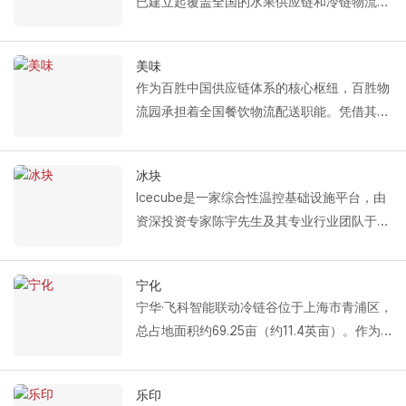
已建立起覆盖全国的水果供应链和冷链物流体
型商业集团。
的技术支持。
系，致力于为消费者提供新鲜、优质的水果产
Fastlink 为永辉提供的解决方案包括：冷库保
品。
温分段门、冷库高速滑动门、液压装卸平台和
美味
Fastlink 为咸丰水果提供的冷链物流设施解决
海绵装卸平台密封条。
作为百胜中国供应链体系的核心枢纽，百胜物
方案包括：保温分段门、保温高速卷帘门、液
Fastlink从多个维度全面满足永辉在生鲜食品
流园承担着全国餐饮物流配送职能。凭借其高
压装卸平台和机械装卸平台。
仓储和物流配送方面的高标准运营需求，包括
标准的冷链管理和仓储运营能力，为包括肯德
凭借可靠的隔热和密封性能以及高效的装卸能
温控维护、高速通行、高效装卸以及节能密封
基和必胜客在内的旗下品牌提供稳定可靠的物
力，这些解决方案有效地满足了先锋水果在仓
冰块
等。这为其民生供应链的稳定高效运行提供了
流支持。
储物流过程中对温度控制和运营效率的要求。
Icecube是一家综合性温控基础设施平台，由
可靠的设施保障。
Fastlink 为 Yum 物流园提供的综合冷链装卸
资深投资专家陈宇先生及其专业行业团队于
解决方案包括：保温分段门、冷库高速卷帘
2022年联合创立。公司集投资、运营和资产
门、海绵码头密封条和码头调平器。
管理于一体，一方面为运营客户提供高质量的
该集成解决方案通过保温分段门和海绵式装卸
宁化
冷链服务，另一方面凭借其专业的投资和资产
平台密封条的协同作用实现高效密封，利用冷
宁华·飞科智能联动冷链谷位于上海市青浦区，
管理能力，为金融客户构建稳定的核心资产组
库高速卷帘门确保货物运输效率，并借助液压
总占地面积约69.25亩（约11.4英亩）。作为
合。
装卸平台保证运行稳定性。它们共同构成完整
一座现代化的冷链物流园区，它致力于提供高
公司以“确保食品安全、减少食物浪费、提高
的冷链装卸闭环系统，为百胜物流园的仓储运
效、专业的温控仓储和供应链服务。
餐饮质量”为使命，致力于构建现代化、标准
乐印
营提供全面的温度控制、能源效率管理和运营
Fastlink 为本项目定制了以下冷链物流设施解