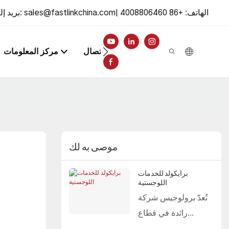
الهاتف: +86 4008806460
|
sales@fastlinkchina.com
بريد إلكتروني:
اتصال
مركز المعلومات
موصى به لك
برايكولد للخدمات
اللوجستية
تُعدّ برولوجيس شركة
رائدة في قطاع
العقارات اللوجستية،