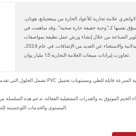
اوانغزي علامة تجارية للأعواد الحارة من بينغجيانغ، هونان،
سوّق نفسها كـ"وجبة خفيفة حارة صحية". وقد ساهمت في
وير الصناعة من خلال إنشاء ورش عمل نظيفة بمواصفات
صيدلانية والاستغناء عن العديد من الإضافات. في عام 2024،
تجاوزت إيرادات مبيعات العلامة التجارية 1.5 مليار يوان.
تشمل الحلول التي تقدمها شركة فاستل
ء الختم الموثوق به والقدرات التشغيلية الفعالة، تدعم هذه السلسلة من ا
المستوى والخدمات اللوجستية للتخزين، مما يوفر ضمانًا احترافيًا للمنشأة من أجل تطويرها السريع.