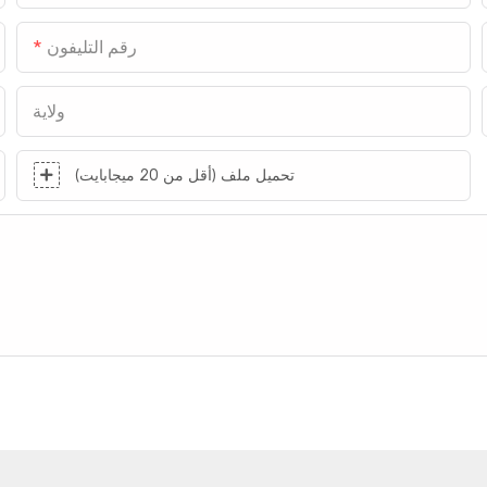
رقم التليفون
ولاية
تحميل ملف (أقل من 20 ميجابايت)