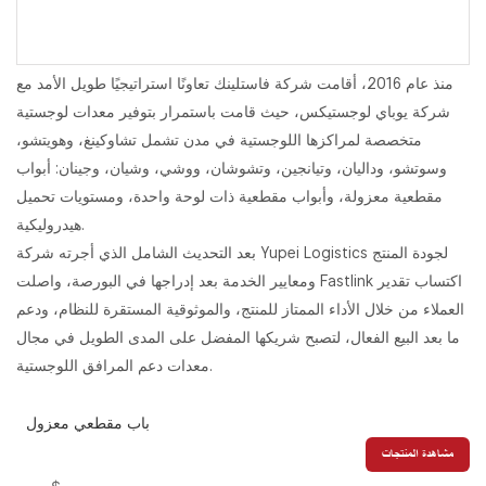
منذ عام 2016، أقامت شركة فاستلينك تعاونًا استراتيجيًا طويل الأمد مع
شركة يوباي لوجستيكس، حيث قامت باستمرار بتوفير معدات لوجستية
متخصصة لمراكزها اللوجستية في مدن تشمل تشاوكينغ، وهويتشو،
وسوتشو، وداليان، وتيانجين، وتشوشان، ووشي، وشيان، وجينان: أبواب
مقطعية معزولة، وأبواب مقطعية ذات لوحة واحدة، ومستويات تحميل
هيدروليكية.
بعد التحديث الشامل الذي أجرته شركة Yupei Logistics لجودة المنتج
ومعايير الخدمة بعد إدراجها في البورصة، واصلت Fastlink اكتساب تقدير
العملاء من خلال الأداء الممتاز للمنتج، والموثوقية المستقرة للنظام، ودعم
ما بعد البيع الفعال، لتصبح شريكها المفضل على المدى الطويل في مجال
معدات دعم المرافق اللوجستية.
باب مقطعي معزول
مشاهدة المنتجات