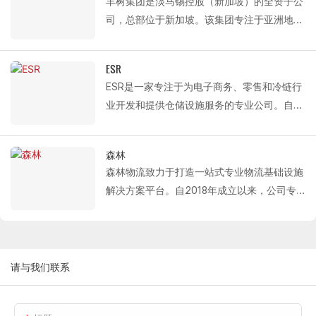
丰树集团是淡马锡控股（新加坡）的全资子公
供的解决方案主要包括：保温分段式门、铝合
加值领域转型升级。
与平安房地产开展合作。作为设备供应商，快
司，总部位于新加坡。该集团专注于亚洲地区
金单板门、高速冷库滑动门。以及液压装卸平
Fastlink为菜鸟网络提供的解决方案包括：保
联持续为全国众多项目提供保温分段门、单扇
的房地产开发、投资和资本管理。截至2025
台。
温分段式卷帘门、大跨度单扇分段式卷帘门和
分段门以及装卸系统产品，项目遍布西安、南
年3月，其全球管理资产规模达803亿新元，
液压装卸平台。这些高效可靠的硬件设施为其
ESR
通、嘉兴、武汉、杭州、重庆、天津、上海、
业务涵盖物流、工业园区和数据中心等领域。
现代化物流系统的建设和运营提供了支持。
ESR是一家专注于为电子商务、零售和冷链行
常熟、成都、宁波、镇江、无锡等城市。
其业务遍及13个国家和地区，包括新加坡、中
业开发和提供仓储设施服务的专业公司。自
国和印度。
1998年成立以来，ESR在亚洲的物流地产设施
自 2015 年以来，Fastlink 与 Mapletree
主要位于日本和中国，持续服务于电子商务、
Logistics 建立了长期合作关系，持续为西
森林
零售和冷链行业。
安、南通、嘉兴、武汉、杭州、重庆、天津、
森林物流致力于打造一站式专业物流基础设施
Fastlink 为 ESR 提供​​的解决方案包括高效的物
上海、常熟、成都、宁波、镇江、无锡等城市
解决方案平台。自2018年成立以来，公司专
流设备，例如保温分段门、单板分段门和液压
的项目提供专业的物流设备，包括保温分段
注于现代化物流设施的投资、开发、运营和管
装卸平台，以专业的产品支持其仓储设施的现
门、单扇分段门和液压装卸平台。
理。迄今为止，公司已在多个一二线物流枢纽
代化运营。
城市开发了约200万平方米的高标准物流仓储
设施，构建了覆盖国家主要物流门户的资产网
请与我们联系
络。
Fastlink 为 Forest Logistics 提供的专业物流