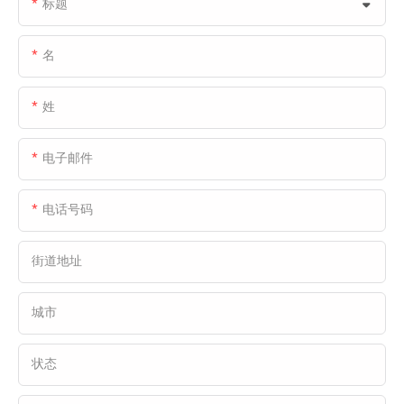
标题
设施解决方案包括：保温分段式门、单板分段
式门和液压装卸平台。
Fastlink 的产品特点强调效率、可靠性和节能
名
性，完全满足 Forest Logistics 在物流仓储运
营中对温度控制、运输效率和操作流程的高标
姓
准。
电子邮件
电话号码
街道地址
城市
状态