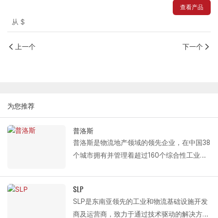
查看产品
从
$
上一个
下一个
为您推荐
普洛斯
普洛斯是物流地产领域的领先企业，在中国38
个城市拥有并管理着超过160个综合性工业园
区，总建筑面积达2000万平方米。以此为基
础，普洛斯构建了覆盖国家主要物流枢纽、工
SLP
业园区和城市配送中心的高效物流网络。
SLP是东南亚领先的工业和物流基础设施开发
作为普洛斯（Prologis）的长期战略合作伙
商及运营商，致力于通过技术驱动的解决方案