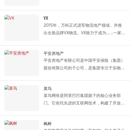
伴，Fastlink深度参与其运营，为其遍布全国
提升供应链效率。作为全球领先的投资管理公
的物流中心提供各种现代化物流设备，包括保
司Ares Management Corporation的投资组
温分段式卷帘门、铝合金单扇门、液压装卸平
VX
合公司，SLP凭借其专业的资产管理经验和国
台和HVLS工业风机。普洛斯相关产品年度采
2015年，万科正式进军物流地产领域，并推
际视野，不断为该地区的物流设施树立新的行
购量的95%以上来自Fastlink。
出全新品牌VX物流。VX致力于成为……一家专
业标杆。
基于这种深度合作，Fastlink 还为 Prologis 量
业开发和运营现代化仓储设施、物流和工业园
Fastlink 为 SLP 提供的解决方案包括：保温分
身定制了一套全面的通道解决方案。该方案有
区的公司，其核心业务涵盖从投资选址、开发
段式门、单板分段式门和液压装卸平台。
平安房地产
效提升了各类设备之间的协同作用，确保操作
建设到高标准仓库的租赁和运营的整个过程该
平安房地产有限公司是中国平安保险（集团）
更加顺畅，并促进更快、更高效的货物装卸和
公司主要为电子商务、零售、第三方物流、快
股份有限公司的子公司，是集团专注于实物资
周转。
递货运和冷链行业的客户提供基础设施服务。
产投资和管理的专业平台。其子公司“平安房
在各个领域。通过快速的网络扩张，VX 实现
地产工业物流有限公司”成立于2013年1月，专
了规模的显著增长。自 2015 年以来，
菜鸟
注于物流地产的开发、管理和运营，致力于为
Fastlink 与 VX 建立了合作伙伴关系并签署了
菜鸟网络是阿里巴巴集团旗下的核心业务部
平安集团的保险资本在物流地产领域进行专业
框架协议，合作范围涵盖众多重点城市。中
门。它依托先进的互联网技术，构建了开放、
的资产配置。凭借平安集团的综合财务优势，
国，包括贵州、武汉、长沙、合肥、杭州、广
透明、共享的数据应用平台，为电商企业、物
公司持续深耕物流地产领域，不断挖掘行业潜
州、佛山、德清、海宁、云南、成都、重庆、
流公司、仓储企业、第三方物流服务商和供应
力，致力于为客户提供更高品质的物流仓储设
枫树
西安、沉阳、上海、嘉兴。 Fastlink 为 VX 提
链服务商提供优质服务，助力物流行业向高附
施和配套的增值金融服务。公司自 2015 年起